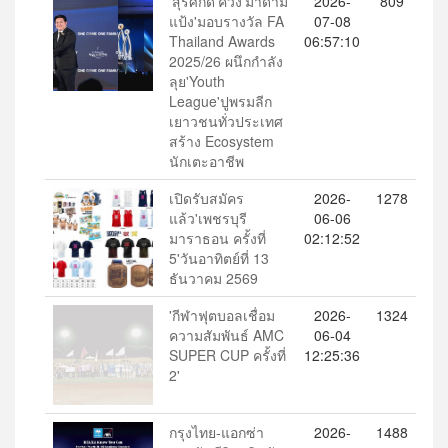
'สุรศักดิ์'ควง'มาดาม
2026-
809
แป้ง'มอบรางวัล FA
07-08
Thailand Awards
06:57:10
2025/26 ผนึกกำลัง
ลุย'Youth
League'ปูพรมลีก
เยาวชนทั่วประเทศ
สร้าง Ecosystem
นักเตะอาชีพ
​เปิดรับสมัคร
2026-
1278
แล้ว'เพชรบุรี
06-06
มาราธอน ครั้งที่
02:12:52
5'วันอาทิตย์ที่ 13
ธันวาคม 2569
'กีฬาฟุตบอลเชื่อม
2026-
1324
ความสัมพันธ์ AMC
06-04
SUPER CUP ครั้งที่
12:25:36
2'
กรุงไทย-แอกซ่า
2026-
1488