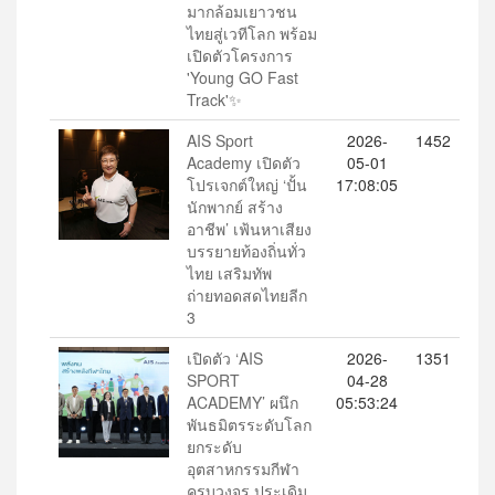
มากล้อมเยาวชน
ไทยสู่เวทีโลก พร้อม
เปิดตัวโครงการ
'Young GO Fast
Track'✨
AIS Sport
2026-
1452
Academy เปิดตัว
05-01
โปรเจกต์ใหญ่ ‘ปั้น
17:08:05
นักพากย์ สร้าง
อาชีพ’ เฟ้นหาเสียง
บรรยายท้องถิ่นทั่ว
ไทย เสริมทัพ
ถ่ายทอดสดไทยลีก
3
เปิดตัว ‘AIS
2026-
1351
SPORT
04-28
ACADEMY’ ผนึก
05:53:24
พันธมิตรระดับโลก
ยกระดับ
อุตสาหกรรมกีฬา
ครบวงจร ประเดิม