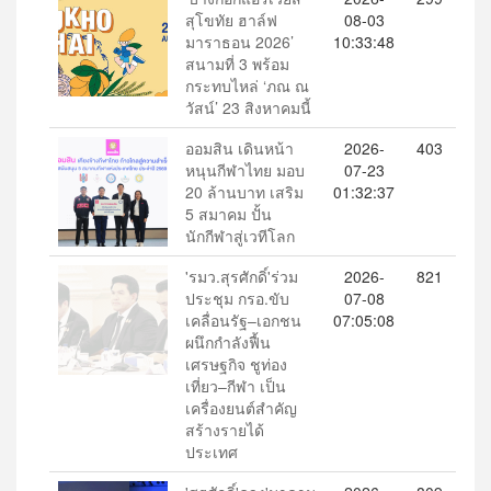
สุโขทัย ฮาล์ฟ
08-03
มาราธอน 2026’
10:33:48
สนามที่ 3 พร้อม
กระทบไหล่ ‘ภณ ณ
วัสน์’ 23 สิงหาคมนี้
ออมสิน เดินหน้า
2026-
403
หนุนกีฬาไทย มอบ
07-23
20 ล้านบาท เสริม
01:32:37
5 สมาคม ปั้น
นักกีฬาสู่เวทีโลก
'รมว.สุรศักดิ์'ร่วม
2026-
821
ประชุม กรอ.ขับ
07-08
เคลื่อนรัฐ–เอกชน
07:05:08
ผนึกกำลังฟื้น
เศรษฐกิจ ชูท่อง
เที่ยว–กีฬา เป็น
เครื่องยนต์สำคัญ
สร้างรายได้
ประเทศ