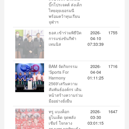
บิ๊กโปรเจคต์ ส่งเด็ก
ไทยลุยเยอรมนี
พร้อมคว้าทุนเรียน
จุฬาฯ
ธอส.เข้าร่วมพิธีปิด
2026-
1755
การแข่งขันกีฬา
04-10
เทนนิส
07:33:39
BAM จัดกิจกรรม
2026-
1716
'Sports For
04-04
Harmony
01:11:25
2569'เสริมความ
สัมพันธ์องค์กร เดิน
หน้าสร้างความร่วม
มืออย่างยั่งยืน
ทรู แบงค็อก
2026-
1647
ยูไนเต็ด จุดพลัง
03-30
เชียร์ ใจกลาง
03:01:15
กรุงเทพ ยกทัพแข้ง