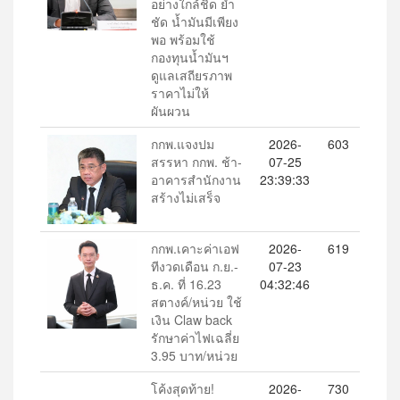
อย่างใกล้ชิด ย้ำ
ชัด น้ำมันมีเพียง
พอ พร้อมใช้
กองทุนน้ำมันฯ
ดูแลเสถียรภาพ
ราคาไม่ให้
ผันผวน
กกพ.แจงปม
2026-
603
สรรหา กกพ. ช้า-
07-25
อาคารสำนักงาน
23:39:33
สร้างไม่เสร็จ
กกพ.เคาะค่าเอฟ
2026-
619
ทีงวดเดือน ก.ย.-
07-23
ธ.ค. ที่ 16.23
04:32:46
สตางค์/หน่วย ใช้
เงิน Claw back
รักษาค่าไฟเฉลี่ย
3.95 บาท/หน่วย
โค้งสุดท้าย!
2026-
730