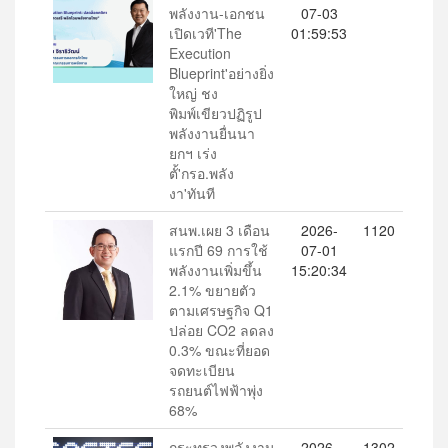
พลังงาน-เอกชน
07-03
เปิดเวที'The
01:59:53
Execution
Blueprint'อย่างยิ่ง
ใหญ่ ชง
พิมพ์เขียวปฏิรูป
พลังงานยื่นนา
ยกฯ เร่ง
ตั้'กรอ.พลัง
งา'ทันที
สนพ.เผย 3 เดือน
2026-
1120
แรกปี 69 การใช้
07-01
พลังงานเพิ่มขึ้น
15:20:34
2.1% ขยายตัว
ตามเศรษฐกิจ Q1
ปล่อย CO2 ลดลง
0.3% ขณะที่ยอด
จดทะเบียน
รถยนต์ไฟฟ้าพุ่ง
68%
กระทรวงพลังงาน
2026-
1302