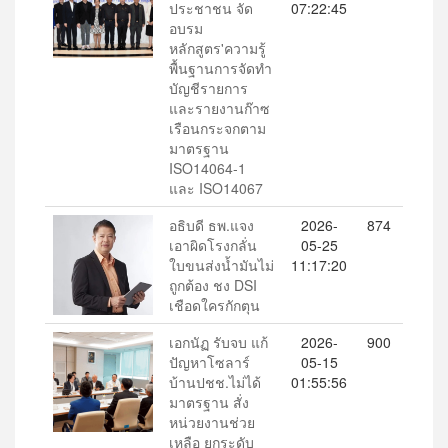
ประชาชน จัด
07:22:45
อบรม
หลักสูตร'ความรู้
พื้นฐานการจัดทำ
บัญชีรายการ
และรายงานก๊าซ
เรือนกระจกตาม
มาตรฐาน
ISO14064-1
และ ISO14067
อธิบดี ธพ.แจง
2026-
874
เอาผิดโรงกลั่น
05-25
ใบขนส่งน้ำมันไม่
11:17:20
ถูกต้อง ชง DSI
เชือดใครกักตุน
เอกนัฏ รับจบ แก้
2026-
900
ปัญหาโซลาร์
05-15
บ้านปชช.ไม่ได้
01:55:56
มาตรฐาน สั่ง
หน่วยงานช่วย
เหลือ ยกระดับ