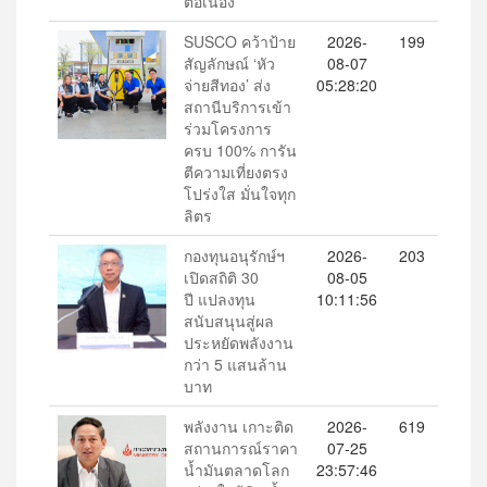
ต่อเนื่อง
SUSCO คว้าป้าย
2026-
199
สัญลักษณ์ ‘หัว
08-07
จ่ายสีทอง’ ส่ง
05:28:20
สถานีบริการเข้า
ร่วมโครงการ
ครบ 100% การัน
ตีความเที่ยงตรง
โปร่งใส มั่นใจทุก
ลิตร
กองทุนอนุรักษ์ฯ
2026-
203
เปิดสถิติ 30
08-05
ปี แปลงทุน
10:11:56
สนับสนุนสู่ผล
ประหยัดพลังงาน
กว่า 5 แสนล้าน
บาท
พลังงาน เกาะติด
2026-
619
สถานการณ์ราคา
07-25
น้ำมันตลาดโลก
23:57:46