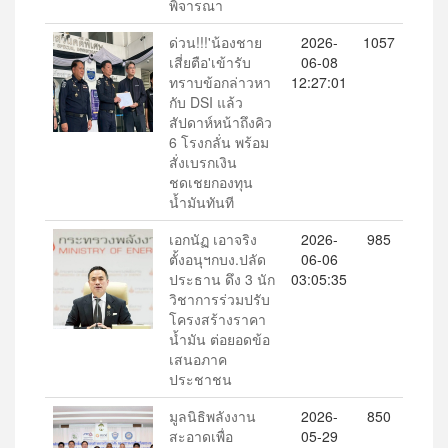
พิจารณา
ด่วน!!!'น้องชาย
2026-
1057
เสี่ยตือ'เข้ารับ
06-08
ทราบข้อกล่าวหา
12:27:01
กับ DSI แล้ว
สัปดาห์หน้าถึงคิว
6 โรงกลั่น พร้อม
สั่งเบรกเงิน
ชดเชยกองทุน
น้ำมันทันที
เอกนัฏ เอาจริง
2026-
985
ตั้งอนุฯกบง.ปลัด
06-06
ประธาน ดึง 3 นัก
03:05:35
วิชาการร่วมปรับ
โครงสร้างราคา
น้ำมัน ต่อยอดข้อ
เสนอภาค
ประชาชน
มูลนิธิพลังงาน
2026-
850
สะอาดเพื่อ
05-29