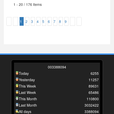
1 - 20 / 176 items
1
2
3
4
5
6
7
8
9
0
0
3
3
8
8
0
9
4
Today
6255
Yesterday
11257
This Week
89631
Last Week
65486
This Month
110800
Last Month
3032422
All days
3388094