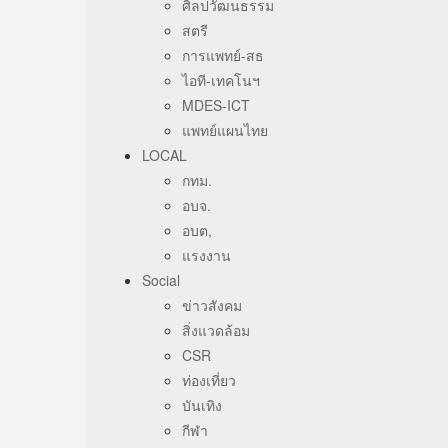
ศิลปวัฒนธรรม
สตรี
การแพทย์-สธ
ไอที-เทคโนฯ
MDES-ICT
แพทย์แผนไทย
LOCAL
กทม.
อบจ.
อบต,
แรงงาน
Social
ข่าวสังคม
สิ่งแวดล้อม
CSR
ท่องเที่ยว
บันเทิง
กีฬา