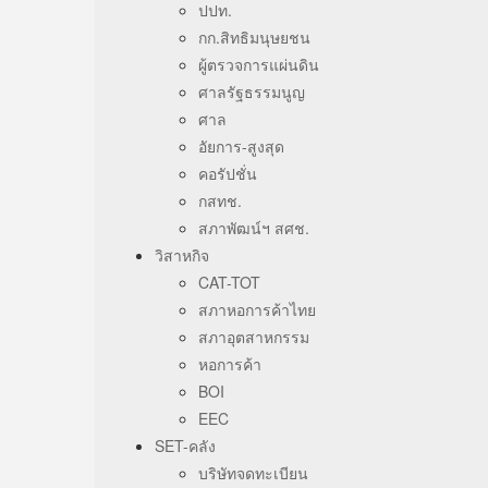
ปปท.
กก.สิทธิมนุษยชน
ผู้ตรวจการแผ่นดิน
ศาลรัฐธรรมนูญ
ศาล
อัยการ-สูงสุด
คอรัปชั่น
กสทช.
สภาพัฒน์ฯ สศช.
วิสาหกิจ
CAT-TOT
สภาหอการค้าไทย
สภาอุตสาหกรรม
หอการค้า
BOI
EEC
SET-คลัง
บริษัทจดทะเบียน