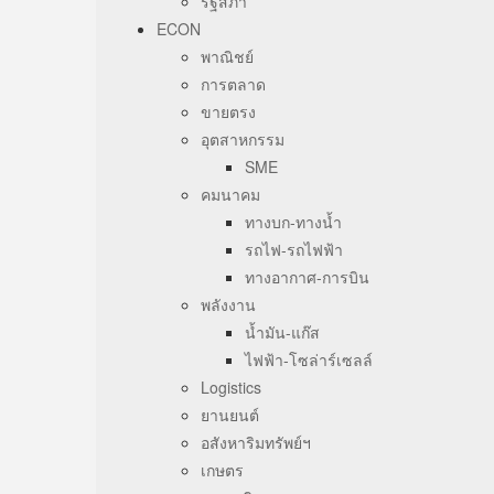
รัฐสภา
ECON
พาณิชย์
การตลาด
ขายตรง
อุตสาหกรรม
SME
คมนาคม
ทางบก-ทางน้ำ
รถไฟ-รถไฟฟ้า
ทางอากาศ-การบิน
พลังงาน
น้ำมัน-แก๊ส
ไฟฟ้า-โซล่าร์เซลล์
Logistics
ยานยนต์
อสังหาริมทรัพย์ฯ
เกษตร