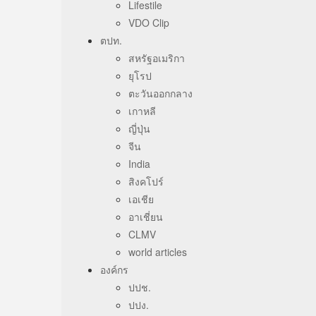
Lifestile
VDO Clip
ตปท.
สหรัฐอเมริกา
ยุโรป
ตะวันออกกลาง
เกาหลี
ญี่ปุ่น
จีน
India
สิงคโปร์
เอเชีย
อาเชี่ยน
CLMV
world articles
องค์กร
ปปช.
ปปง.