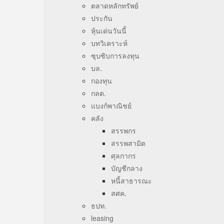
ตลาดหลักทรัพย์
ประกัน
หุ้นเด่นวันนี้
บทวิเคราะห์
ซุบซิบการลงทุน
บล.
กองทุน
กลต.
แบงก์พาณิชย์
คลัง
สรรพกร
สรรพสามิต
ศุลกากร
บัญชีกลาง
หนี้สาธารณะ
สศค.
ธปท.
leasing