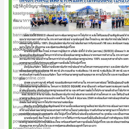
ปฎิวัติภูมิปัญญาพัฒนาท้องถิ่นไทย
kasetgreen.com
เกษตรสีเขียว พัฒนาการกินอยู่ชาวไทย :
พัฒนาการกินอยู่ชาวไทย
corehoon.com
bannaifan.com
stockcircle.net
stockaction.net
stocktheday.com
investorguidetoday.com
karnmuangthai.com
tongtinonline.com
thaidailymirror.com
moneylifetoday.com
micetoday.com
krungtheppost.com
powerinsurtech.com
powertimeonline.com
powertimetoday.com