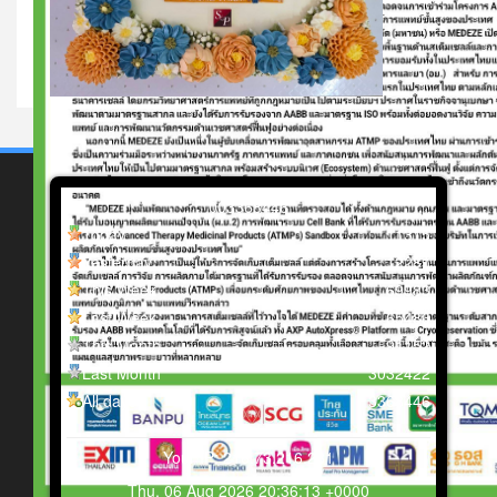
0
0
3
3
6
8
4
4
6
Today
11315
Yesterday
12281
This Week
69983
Last Week
65486
This Month
91152
Last Month
3032422
All days
3368446
Your IP: 216.73.216.231
Thu, 06 Aug 2026 20:36:13 +0000