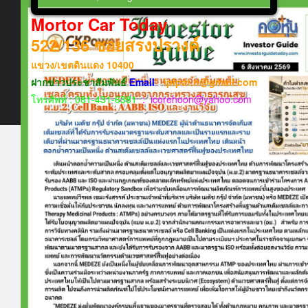
Mortor Car Today
522/136
ซอยสรงปรางค์
แขวง​/เขต​ดินแดง​
10400
ฝากข่าวประชาสัมพันธ์
Email
:
ipipat.n@gmail.com
โทรศัพท์ : 081-431-6381
: icorehoon@yahoo.com