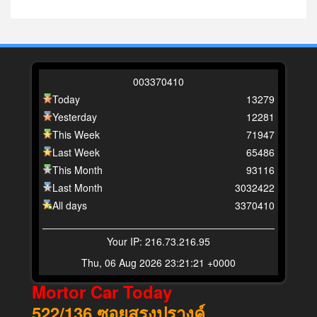
0
0
3
3
7
0
4
1
0
Today
13279
Yesterday
12281
This Week
71947
Last Week
65486
This Month
93116
Last Month
3032422
All days
3370410
Your IP: 216.73.216.95
Thu, 06 Aug 2026 23:21:21 +0000
Mortor Car Today
522/136
ซอยสรงปรางค์