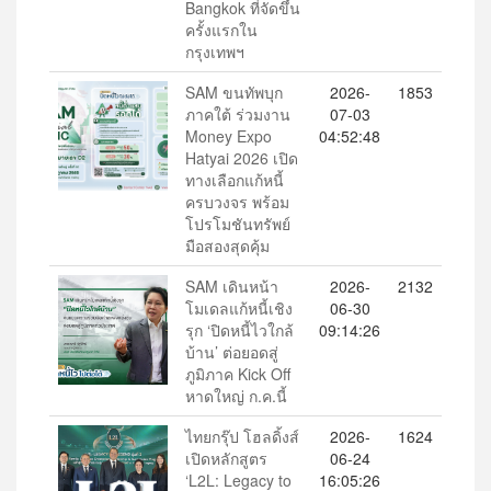
Bangkok ที่จัดขึ้น
ครั้งแรกใน
กรุงเทพฯ
SAM ขนทัพบุก
2026-
1853
ภาคใต้ ร่วมงาน
07-03
Money Expo
04:52:48
Hatyai 2026 เปิด
ทางเลือกแก้หนี้
ครบวงจร พร้อม
โปรโมชันทรัพย์
มือสองสุดคุ้ม
SAM เดินหน้า
2026-
2132
โมเดลแก้หนี้เชิง
06-30
รุก ‘ปิดหนี้ไวใกล้
09:14:26
บ้าน’ ต่อยอดสู่
ภูมิภาค Kick Off
หาดใหญ่ ก.ค.นี้
ไทยกรุ๊ป โฮลดิ้งส์
2026-
1624
เปิดหลักสูตร
06-24
‘L2L: Legacy to
16:05:26