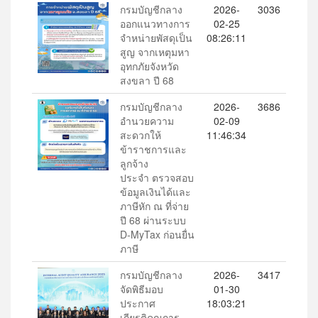
กรมบัญชีกลาง
2026-
3036
ออกแนวทางการ
02-25
จำหน่ายพัสดุเป็น
08:26:11
สูญ จากเหตุมหา
อุทกภัยจังหวัด
สงขลา ปี 68
กรมบัญชีกลาง
2026-
3686
อำนวยความ
02-09
สะดวกให้
11:46:34
ข้าราชการและ
ลูกจ้าง
ประจำ ตรวจสอบ
ข้อมูลเงินได้และ
ภาษีหัก ณ ที่จ่าย
ปี 68 ผ่านระบบ
D-MyTax ก่อนยื่น
ภาษี
กรมบัญชีกลาง
2026-
3417
จัดพิธีมอบ
01-30
ประกาศ
18:03:21
เกียรติคุณการ