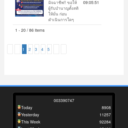
มิจฉาชีพ!! ขอให้
09:05:51
ผู้รับบำนาญตั้งสติ
ให้มั่น ก่อน
ดำเนินการใดๆ
1 - 20 / 86 items
1
2
3
4
5
0
0
3
3
9
0
7
4
7
Today
8908
Yesterday
11257
This Week
92284