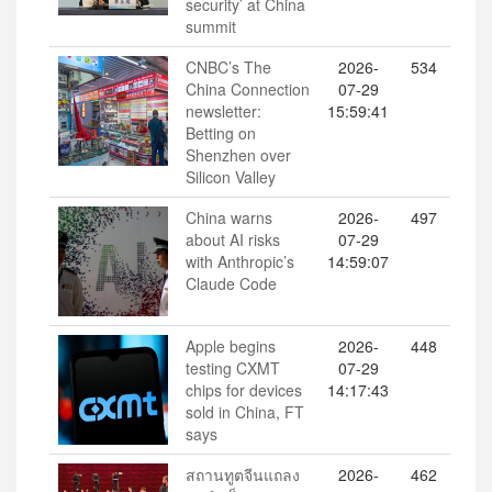
security’ at China
summit
CNBC’s The
2026-
534
China Connection
07-29
newsletter:
15:59:41
Betting on
Shenzhen over
Silicon Valley
China warns
2026-
497
about AI risks
07-29
with Anthropic’s
14:59:07
Claude Code
Apple begins
2026-
448
testing CXMT
07-29
chips for devices
14:17:43
sold in China, FT
says
สถานทูตจีนแถลง
2026-
462