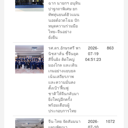
ฉาก นายกฯ อนุทิน
ปาฐกถาพิเศษ ยก
ทัพหุ่นยนต์ฮิวแมน
นอยด์อวดโฉม ปัก
หมุดความร่วมมือ
ไทย–จีนอย่าง
ยั่งยืน
รศ.ดร.อักษรศรี พา
2026-
863
นิชสาส์น ชี้จีนยุค
07-19
สีจิ้นผิง คิดใหญ่
04:51:23
มองไกล และเดิน
เกมอย่างแยบยล
เน้นเสถียรภาพ
และความมั่นคง
ตั้งเป้า'ฟื้นฟู
ชาติ'ให้จีนกลับมา
ยิ่งใหญ่อีกครั้ง
พร้อมเตือนผู้
ประกอบการไทย
จีน-ไทย จัดสัมมนา
2026-
1072
แผนพัฒนา
07-10