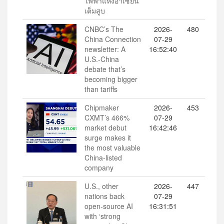
ไฟฟ้าแห่งอาเซียน
เต็มสูบ
CNBC’s The
2026-
480
China Connection
07-29
newsletter: A
16:52:40
U.S.-China
debate that’s
becoming bigger
than tariffs
Chipmaker
2026-
453
CXMT’s 466%
07-29
market debut
16:42:46
surge makes it
the most valuable
China-listed
company
U.S., other
2026-
447
nations back
07-29
open-source AI
16:31:51
with ‘strong