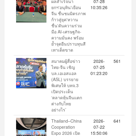
ผลสำเร็จนา
07-28
ยกฯ'อนุทิน'เยือน
10:35:26
จีน ชื่นชมมิตรภาพ
ก้าวสู่ยุค'หวาน
ชื่น'ดันความร่วม
มือ AI-เศรษฐกิจ-
ความมั่นคง พร้อม
ย้ำจุดยืนปราบทุนสี
เทาเด็ดขาด
สมาคมผู้สื่อข่าว
2026-
561
ไทย-จีน เชิญ
07-25
บล.เอเอสแอล
01:23:20
(ASL) บรรยาย
พิเศษให้ บทจ.3
เปิดประเด็น
‘ตลาดหุ้นจีนแตก
ต่างกับไทย
อย่างไร’
Thailand–China
2026-
641
Cooperation
07-22
Expo 2026 เปิด
15:50:06