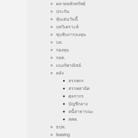
ตลาดหลักทรัพย์
ประกัน
หุ้นเด่นวันนี้
บทวิเคราะห์
ซุบซิบการลงทุน
บล.
กองทุน
กลต.
แบงก์พาณิชย์
คลัง
สรรพกร
สรรพสามิต
ศุลกากร
บัญชีกลาง
หนี้สาธารณะ
สศค.
ธปท.
leasing