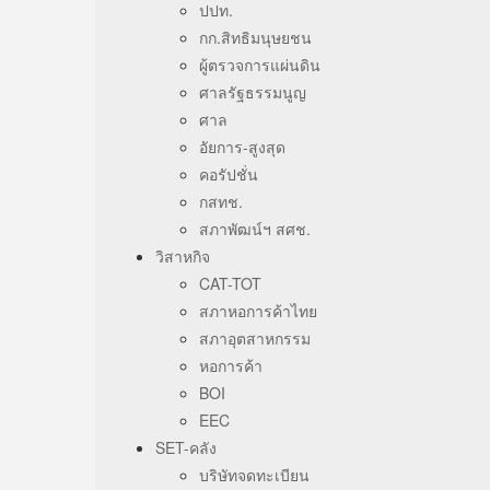
ปปท.
กก.สิทธิมนุษยชน
ผู้ตรวจการแผ่นดิน
ศาลรัฐธรรมนูญ
ศาล
อัยการ-สูงสุด
คอรัปชั่น
กสทช.
สภาพัฒน์ฯ สศช.
วิสาหกิจ
CAT-TOT
สภาหอการค้าไทย
สภาอุตสาหกรรม
หอการค้า
BOI
EEC
SET-คลัง
บริษัทจดทะเบียน