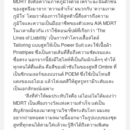
MDRT ยังคือความภาคภูมิใจด้วย เพราะฉะนั้นดีไซน์
ของสูทจึงมาจาก ‘ความสำเร็จ’ ผนวกกับ ‘ความภาค
ภูมิใจ’ โดยเราต้องการให้สูทตัวนี้สื่อสารถึงความ
ภูมิใจและความเป็นมืออาชีพของตัวแทน AIA MDRT
ในเวลาเดียวกัน เราใช้คอนเซ็ปต์ที่เรียกว่า ‘The
Lines of Liability’ เป็นการทำโครงเสื้อสไตล์
Tailoring แบบสูทให้เป็น Power Suit และใช้เนื้อผ้า
Pinstripes ซึ่งเป็นลายเส้นที่สื่อถึงความชัดเจนและ
ซื่อตรง นอกจากนี้ยังมีไฮไลท์ที่เป็นกิมมิกเล็กๆ ทำให้
ทุกคนได้ตื่นเต้น คือสีของผ้าซับในของสูทสี Ombre ที่
เป็นซิกเนเจอร์ของแบรนด์ POEM ซึ่งใช้เป็นโทนสี
แดงของเอไอเอ แล้วไล่เฉดสีให้ดูหรูหรามีระดับและ
เป็นเอกลักษณ์เฉพาะ
“สิ่งที่ทำให้ผมประทับใจคือ เอไอเอไม่ได้มองว่า
MDRT เป็นเพียงรางวัลแห่งความสำเร็จ แต่เป็น
สัญลักษณ์ของมาตรฐานวิชาชีพระดับโลก ผมเลย
อยากถ่ายทอดความหมายนี้ออกมาในรูปแบบของชุด
สูทที่ทุกคนได้สวมใส่แล้วจะรู้สึกได้ถึงความพิเศษ