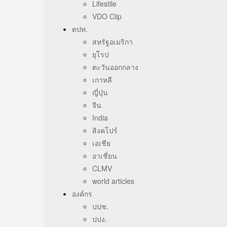
Lifestile
VDO Clip
ตปท.
สหรัฐอเมริกา
ยุโรป
ตะวันออกกลาง
เกาหลี
ญี่ปุ่น
จีน
India
สิงคโปร์
เอเชีย
อาเชี่ยน
CLMV
world articles
องค์กร
ปปช.
ปปง.