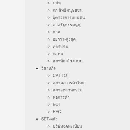
ปปท.
กก.สิทธิมนุษยชน
ผู้ตรวจการแผ่นดิน
ศาลรัฐธรรมนูญ
ศาล
อัยการ-สูงสุด
คอรัปชั่น
กสทช.
สภาพัฒน์ฯ สศช.
วิสาหกิจ
CAT-TOT
สภาหอการค้าไทย
สภาอุตสาหกรรม
หอการค้า
BOI
EEC
SET-คลัง
บริษัทจดทะเบียน