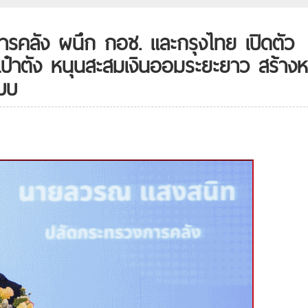
ารคลัง ผนึก กอช. และกรุงไทย เปิดตัว
ป๋าตัง หนุนสะสมเงินออมระยะยาว สร้างห
บบ