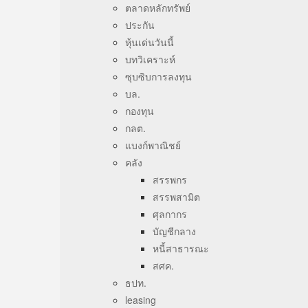
ตลาดหลักทรัพย์
ประกัน
หุ้นเด่นวันนี้
บทวิเคราะห์
ซุบซิบการลงทุน
บล.
กองทุน
กลต.
แบงก์พาณิชย์
คลัง
สรรพกร
สรรพสามิต
ศุลกากร
บัญชีกลาง
หนี้สาธารณะ
สศค.
ธปท.
leasing