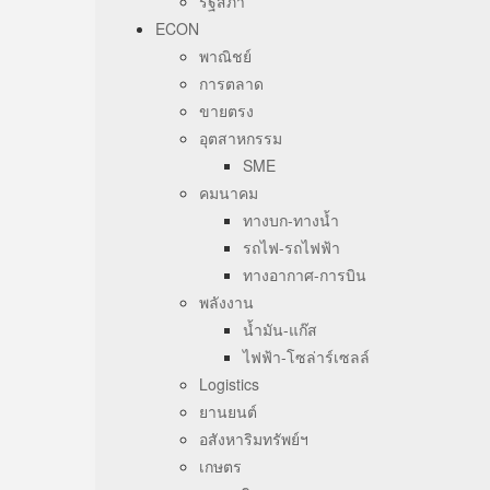
รัฐสภา
ECON
พาณิชย์
การตลาด
ขายตรง
อุตสาหกรรม
SME
คมนาคม
ทางบก-ทางน้ำ
รถไฟ-รถไฟฟ้า
ทางอากาศ-การบิน
พลังงาน
น้ำมัน-แก๊ส
ไฟฟ้า-โซล่าร์เซลล์
Logistics
ยานยนต์
อสังหาริมทรัพย์ฯ
เกษตร